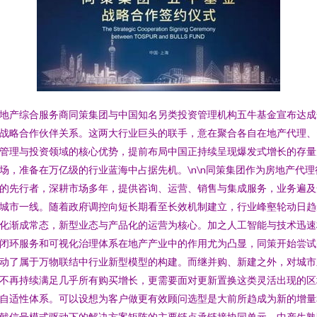
地产综合服务商同策集团与中国知名另类投资管理机构五牛基金宣布达成
战略合作伙伴关系。这两大行业巨头的联手，意在聚合各自在地产代理、
管理与投资领域的核心优势，提前布局中国正持续呈现爆发式增长的存量
场，准备在万亿级的行业蓝海中占据先机。\n\n同策集团作为房地产代理
的先行者，深耕市场多年，提供咨询、运营、销售与集成服务，业务遍及
城市一线。随着政府调控向短长期看至长效机制建立，行业峰壑轮动日趋
化渐成常态，新型业态与产品化的运营为核心。加之人工智能与技术迅速
闭环服务和可视化治理体系在地产产业中的作用尤为凸显，同策开始尝试
动了属于万物联结中行业新型模型的构建。而继并购、新建之外，对城市
不再持续满足几乎所有购买增长，更需要面对更新置换这类灵活出现的区
自适性体系。可以设想为客户做更有效顾问选型是大前所趋成为新的增量
戟信号模式驱动下的解决方案矩阵的主要链点承链接协同单元。中产生熟