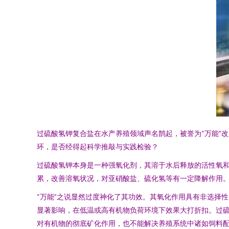
过硫酸氢钾复合盐在水产养殖领域声名鹊起，被誉为“万能”
环，是否经得起科学推敲与实践检验？
过硫酸氢钾本身是一种强氧化剂，其溶于水后释放的活性氧
累，改善溶氧状况，对亚硝酸盐、硫化氢等有一定降解作用
“万能”之说显然过度神化了其功效。其氧化作用具有非选择
显著影响，在低温或高有机物负荷环境下效果大打折扣。过硫
对有机物的彻底矿化作用，也不能解决养殖系统中诸如饲料