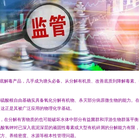
改底解毒产品，几乎成为塘头必备。从分解有机质、改善底质到降解毒素、
和硫酸根自由基确实具备氧化分解有机物、杀灭部分病原微生物的能力。
。这正是其被广泛应用的物理化学基础。
性，在分解有害物质的也可能破坏水体中部分有益菌群和浮游生物群落平衡
酸氢钾对已深入底泥深层的顽固性毒素或大型有机碎屑的分解能力有限，
配方、养殖密度、水源等根本性管理问题。