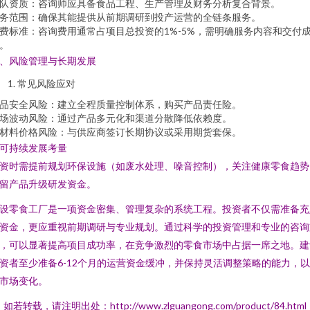
队资质：咨询师应具备食品工程、生产管理及财务分析复合背景。
务范围：确保其能提供从前期调研到投产运营的全链条服务。
费标准：咨询费用通常占项目总投资的1%-5%，需明确服务内容和交付
。
、风险管理与长期发展
常见风险应对
品安全风险：建立全程质量控制体系，购买产品责任险。
场波动风险：通过产品多元化和渠道分散降低依赖度。
材料价格风险：与供应商签订长期协议或采用期货套保。
. 可持续发展考量
资时需提前规划环保设施（如废水处理、噪音控制），关注健康零食趋势
留产品升级研发资金。
设零食工厂是一项资金密集、管理复杂的系统工程。投资者不仅需准备充
资金，更应重视前期调研与专业规划。通过科学的投资管理和专业的咨询
，可以显著提高项目成功率，在竞争激烈的零食市场中占据一席之地。建
资者至少准备6-12个月的运营资金缓冲，并保持灵活调整策略的能力，
市场变化。
如若转载，请注明出处：http://www.zlguangong.com/product/84.html